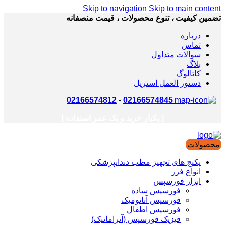
Skip to navigation
Skip to main content
تضمین کیفیت ، تنوع محصولات ، قیمت منصفانه
درباره
تماس
سوالات متداول
بلاگ
کاتالوگ
دستور العمل استریل
02166574812
-
02166574845
[ یکبار خرید و یک عمر استفاده ]
محصولات
پکیج های تجهیز مطب دندانپزشکی
انواع فرز
ابزار فورسپس
فورسپس ساده
فورسپس آناتومیک
فورسپس اطفال
فیزیک فورسپس (آتراماتیک)