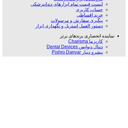
لیست قیمت تمام ابزارهای دندانپزشکی
حساب کاربری
خرید اقساطی
پیگیری سفارش و مرسولات
دستور العمل استریل و نگهداری ابزار
نماینده انحصاری برندهای برتر
کاریزما Charisma
دنتال دیوایس Dental Devices
پیشرو دنیار Pishro Danyar
بلاگ
وبلاگ دندانپزشکی
اخبار دندانپزشکی و پزشکی
مقالات تخصصی دندانپزشکی
اینفوگرافیک
کتاب ها و مقالات
مارا در شبکه های اجتماعی دنبال کنید