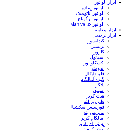
ابزار الواتور
الواتور ساده
الواتور آناتومیک
الواتور ارگوتاچ
الواتور Manivalux
ابزار معاینه
ابزار ترمیمی
کندانسور
برنیشر
کارور
اسپاتول
اکسکاواتور
اندومتر
قلم دایکال
گوده آمالگام
پلاگر
اسپیدر
هیت کریر
قلم زیر لثه
فورسپس سکشنال
ماتریس بند
آمالگام کریر
ام تی ای کریر
آرش کرون