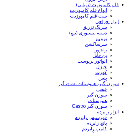
قلم کامپوزیت (زیبایی)
انواع قلم کامپوزیت
ست قلم کامپوزیت
ابزار جراحی
سرنگ تزریق
دسته بیستوری (تیغ)
پروپ
سرساکشن
رانژور
بن فایل
الواتور پریوست
چیزل
کورت
پنس
سوزن گیر، هموستات، شان گیر
قیچی
سوزن گیر
هموستات
سوزن گیر Castro
ابزار رابردم
فورسپس رابردم
پانچ رابردم
کلمپ رابردم