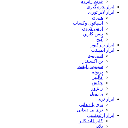
فریم رابردم
ابزار جرم‌گیری
ابزار لابراتوری
همزن
اسپاتول وکساب
آرش کرون
پنس کاربن
گیج
ابزار رترکتور
ابزار ایمپلنت
استوتوم
بن اکسپندر
سینوس لیفت
پریوتم
کالیپر
چکش
رانژور
بن میل
ابزار تری
تری با دندانی
تری بی دندانی
ابزار ارتودنسی
کاتر | اند کاتر
پلایر