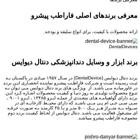
معرفی برندهای اصلی فاراطب پیشرو
ارائه محصولات با کیفیت، برای انواع سلیقه و بودجه.
DentalDevices
برند ابزار و وسایل دندانپزشکی دنتال دیوایس
برنـد دنتال دیوایس (ِDentalDevice) در سـال ۱۹۵۷ میـادی در پاکسـتان بـه
ثبـت رسـیده اسـت و شـرکت فاراطـب پیشـرو نماینـده انحصـاری ایـن برنـد
در خاورمیانـه مـی باشـد. از ویژگـی هـای برند دنتال دیوایس مـی تـوان بـه
تنـوع محصـولات تولیـدی به روز دنیـا و کیفیـت محصـولات اشـاره کـرد ایـن
برنـد دارای گواهینامـه هـای متعـددی از جملـه ایـزو ۱۳۴۸۵ ، ایـزو ۹۰۰۱ ،
سـی سـی جـی ام پـی مــی باشــد که دارای محیــط کارخانــه ای در
ســوله بــه متــراژ هــر یــک ۵۰۰ متـر و بـا ۴۵ کارمنـد بـه صـورت حرفـه
ای مشـغول فعالیـت مـی باشـد. دنتال دیوایس از لحـاظ کیفیـت برنـد دوم
مجموعـه فاراطب پیشرو میباشـد.