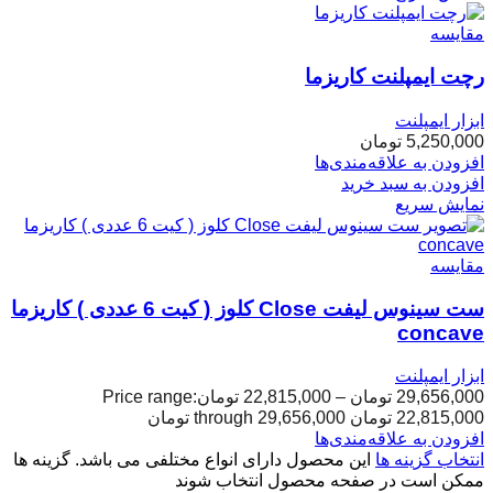
مقایسه
رچت ایمپلنت کاریزما
ابزار ایمپلنت
5,250,000
تومان
افزودن به علاقه‌مندی‌ها
افزودن به سبد خرید
نمایش سریع
مقایسه
ست سینوس لیفت Close کلوز ( کیت 6 عددی ) کاریزما
concave
ابزار ایمپلنت
29,656,000
تومان
–
22,815,000
تومان
Price range:
22,815,000 تومان through 29,656,000 تومان
افزودن به علاقه‌مندی‌ها
انتخاب گزینه ها
این محصول دارای انواع مختلفی می باشد. گزینه ها
ممکن است در صفحه محصول انتخاب شوند