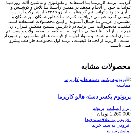
گردیــد. برنــد کاریزمــا بــا اسـتفاده از تکنولـوژی و ماشـین آالت روز دنیـا
تـولیدات خـود را انجـام میدهـد در همیــن راســتا بــا تلاش و کوشــش و
یــاری خداونــد توانســتیم گواهینامــه ایــزو ۱۳۴۸۵ از شــرکت آریــس
کیســی کــره جنوبــی دریافــت کــرده تــا دندانپزشــکان ، پزشــکان و
مشــتریان عزیــز بــا خیــال آســوده از ایــن محصــولات اســتفاده کننــد.
کیفیــت محصــوالت ایــن برنــد در بالاتریــن ســطح ممکــن قــرار دارد.
همچنیــن از لحــاظ قیمتــی بــا توجــه بــه کیفیــت محصــولات و سیســتم
ســازی انجــام شــده و مــواد اولیــه از قیمــت هــای مناســبی برخــوردار
اســت. کاریزما از لحــاظ کیفیــت، برنــد اول مجموعــه فاراطب پیشرو
مــی باشــد.
محصولات مشابه
مقایسه
پریوتوم یکسر دسته هالو کاریزما
ابزار ایمپلنت
,
پریوتم
1,260,000
تومان
افزودن به علاقه‌مندی‌ها
افزودن به سبد خرید
نمایش سریع