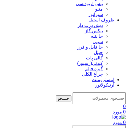
پنس ارتودنسی
متیو
سپراتور
ظروف استیل
دیش درب دار
بیکس گاز
جا پنبه
سینی
جا فایل و فرز
چیتل
گالی پات
کیدنی(رسیور)
گیره فیلم
چراغ الکلی
اینسترومنت
آرتیکولاتور
جستجو
0
0
مورد
0
مورد