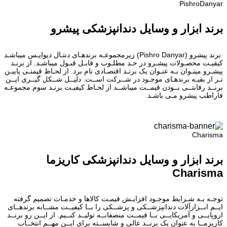
PishroDanyar
برند ابزار و وسایل دندانپزشکی پیشرو
برند پیشرو (Pishro Danyar) زیرمجموعـه برندهـای دنتـال دیوایـس میباشـد
کیفیـت محصـولات پیشـرو در حـد مطلـوب و قابـل قبـول میباشـد. از برنـد
پیشـرو میتـوان بـه عنـوان یک برنـد اقتصـادی نام برد. از لحـاظ قیمتـی پاییـن
تـر از بقیـه برندهـای موجـود در شــرکت اســت. دلیــل شــکل گیــری ایــن
برنــد رقابتــی بــودن قیمــت میباشــد از لحـاظ کیفیـت برنـد سوم مجموعـه
فاراطب پیشرو مـی باشـد.
Charisma
برند ابزار و وسایل دندانپزشکی کاریزما
Charisma
توجـه بـه شـرایط موجـود افزایـش قیمـت کالاها و خدمـات تصمیم گرفته
ایــم ابــزارآلات دندانپزشــکی و پزشــکی را بــا کیفیــت مشــابه برندهــای
اروپایــی و آمریکایــی بــا قیمــت منصفانــه تولیــد کنــیم. از ایــن رو برنــد
کاریزمــا به عنوان یک برنــد عالی و شایســته برای ایــن مهــم انتخــاب