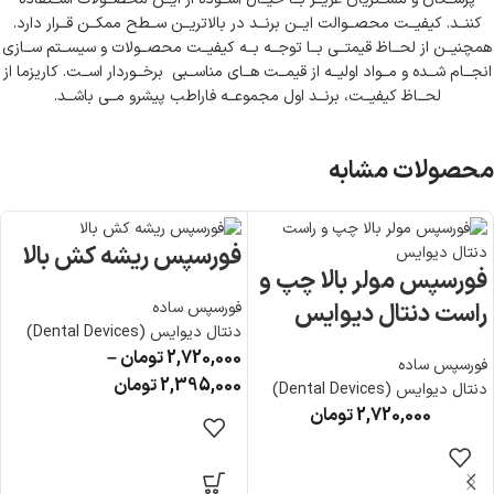
کننــد. کیفیــت محصــوالت ایــن برنــد در بالاتریــن ســطح ممکــن قــرار دارد.
همچنیــن از لحــاظ قیمتــی بــا توجــه بــه کیفیــت محصــولات و سیســتم ســازی
انجــام شــده و مــواد اولیــه از قیمــت هــای مناســبی برخــوردار اســت. کاریزما از
لحــاظ کیفیــت، برنــد اول مجموعــه فاراطب پیشرو مــی باشــد.
محصولات مشابه
فورسپس ریشه کش بالا
فورسپس مولر بالا چپ و
راست دنتال دیوایس
فورسپس ساده
دنتال دیوایس (Dental Devices)
2,720,000
تومان
–
فورسپس ساده
2,395,000
تومان
دنتال دیوایس (Dental Devices)
2,720,000
تومان