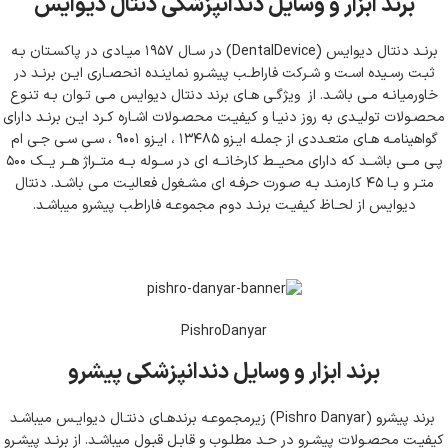
برند ابزار و وسایل دندانپزشکی دنتال دیوایس
برنـد دنتال دیوایس (ِDentalDevice) در سـال ۱۹۵۷ میـادی در پاکسـتان بـه
ثبـت رسـیده اسـت و شـرکت فاراطـب پیشـرو نماینـده انحصـاری ایـن برنـد در
خاورمیانـه مـی باشـد. از ویژگـی هـای برند دنتال دیوایس مـی تـوان بـه تنـوع
محصـولات تولیـدی به روز دنیـا و کیفیـت محصـولات اشـاره کـرد ایـن برنـد دارای
گواهینامـه هـای متعـددی از جملـه ایـزو ۱۳۴۸۵ ، ایـزو ۹۰۰۱ ، سـی سـی جـی ام
پـی مــی باشــد که دارای محیــط کارخانــه ای در ســوله بــه متــراژ هــر یــک ۵۰۰
متـر و بـا ۴۵ کارمنـد بـه صـورت حرفـه ای مشـغول فعالیـت مـی باشـد. دنتال
دیوایس از لحـاظ کیفیـت برنـد دوم مجموعـه فاراطب پیشرو میباشـد.
PishroDanyar
برند ابزار و وسایل دندانپزشکی پیشرو
برند پیشرو (Pishro Danyar) زیرمجموعـه برندهـای دنتـال دیوایـس میباشـد
کیفیـت محصـولات پیشـرو در حـد مطلـوب و قابـل قبـول میباشـد. از برنـد پیشـرو