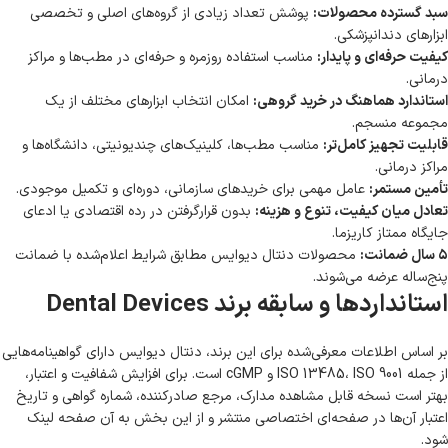
سبد گسترده محصولات:
پوشش تعداد زیادی از گروه‌های اصلی و تخصصی
ابزارهای دندانپزشکی.
کیفیت حرفه‌ای و پایدار:
مناسب استفاده روزمره و حرفه‌ای در مطب‌ها و مراکز
درمانی.
استاندارد هماهنگ در خرید گروهی:
امکان انتخاب ابزارهای مختلف از یک
مجموعه منسجم.
قابلیت تجهیز کامل‌تر:
مناسب مطب‌ها، کلینیک‌های چندیونیتی، دانشگاه‌ها و
مراکز درمانی.
تأمین مستمر:
عامل مهمی برای خریدهای سازمانی، دوره‌ای و تکمیل موجودی.
تعادل میان کیفیت، تنوع و هزینه:
بدون قرارگرفتن در رده اقتصادی یا ادعای
جایگاه ممتاز کاریزما.
۵ سال ضمانت:
محصولات دنتال دیوایس مطابق شرایط اعلام‌شده با ضمانت
پنج‌ساله عرضه می‌شوند.
استانداردها و سابقه برند Dental Devices
بر اساس اطلاعات معرفی‌شده برای این برند، دنتال دیوایس دارای گواهینامه‌هایی
از جمله ISO 13485، ISO 9001 و cGMP است. برای افزایش شفافیت و اعتبار،
بهتر است نسخه قابل مشاهده مدارک، مرجع صادرکننده، شماره گواهی و تاریخ
اعتبار آن‌ها در صفحه‌ای اختصاصی منتشر و از این بخش به آن صفحه لینک
شود.