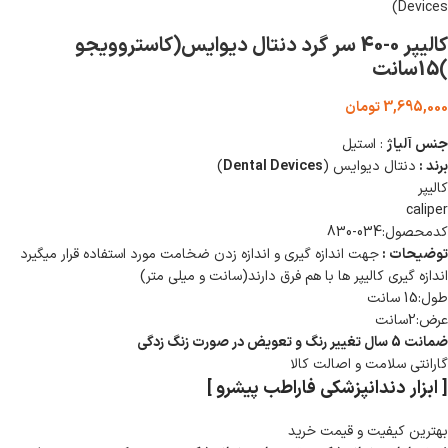
کالیپر 0-40 سر گرد دنتال دیوایس(کاستروویجو
)15سانت
3,695,000
تومان
جنس آلیاژ
: استیل
برند :
دنتال دیوایس (
Dental Devices
)
کالیپر
caliper
کدمحصول:034-830
توضیحات :
جهت اندازه گیری و اندازه زدن ضخامت مورد استفاده قرار میگیرد
اندازه گیری کالیپر ها با هم فرق دارند(سانت و میلی متر)
طول:15 سانت
عرض:2سانت
ضمانت 5 سال تغییر رنگ و تعویض در صورت زنگ زدگی
گارانتی سلامت و اصالت کالا
[ ابزار دندانپزشکی فاراطب پیشرو ]
بهترین کیفیت و قیمت خرید