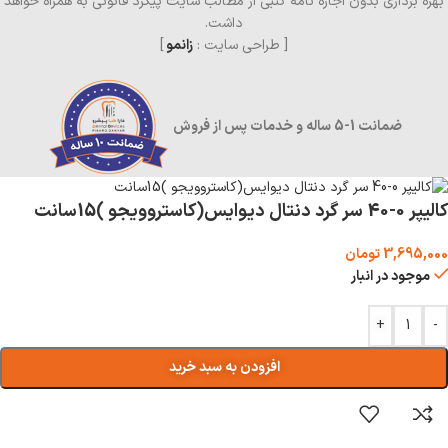
بهره برداری بدون اجازه نامه کتبی از مطالب سایت پیگرد قانونی به همراه خواهد
داشت.
[ طراحی سایت :
زانمو
]
ضمانت 1-5 ساله و خدمات پس از فروش
کالیپر 0-40 سر گرد دنتال دیوایس(کاستروویجو )15سانت
3,695,000
تومان
موجود در انبار
+
-
افزودن به سبد خرید