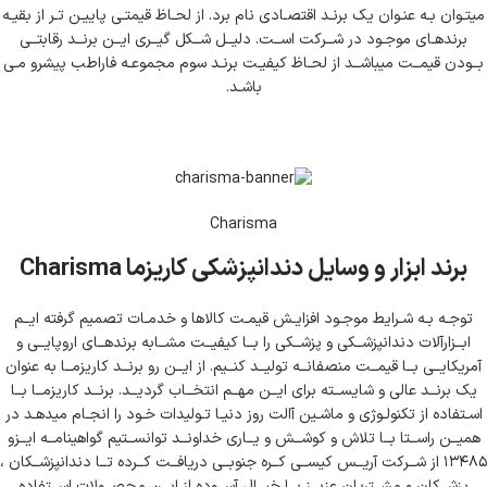
میتـوان بـه عنـوان یک برنـد اقتصـادی نام برد. از لحـاظ قیمتـی پاییـن تـر از بقیـه
برندهـای موجـود در شــرکت اســت. دلیــل شــکل گیــری ایــن برنــد رقابتــی
بــودن قیمــت میباشــد از لحـاظ کیفیـت برنـد سوم مجموعـه فاراطب پیشرو مـی
باشـد.
Charisma
برند ابزار و وسایل دندانپزشکی کاریزما Charisma
توجـه بـه شـرایط موجـود افزایـش قیمـت کالاها و خدمـات تصمیم گرفته ایــم
ابــزارآلات دندانپزشــکی و پزشــکی را بــا کیفیــت مشــابه برندهــای اروپایــی و
آمریکایــی بــا قیمــت منصفانــه تولیــد کنــیم. از ایــن رو برنــد کاریزمــا به عنوان
یک برنــد عالی و شایســته برای ایــن مهــم انتخــاب گردیــد. برنــد کاریزمــا بــا
اسـتفاده از تکنولـوژی و ماشـین آالت روز دنیـا تـولیدات خـود را انجـام میدهـد در
همیــن راســتا بــا تلاش و کوشــش و یــاری خداونــد توانســتیم گواهینامــه ایــزو
۱۳۴۸۵ از شــرکت آریــس کیســی کــره جنوبــی دریافــت کــرده تــا دندانپزشــکان ،
پزشــکان و مشــتریان عزیــز بــا خیــال آســوده از ایــن محصــولات اســتفاده