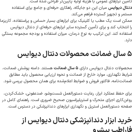
تأمین نیازهای عمومی با هزینه اولیه پایین‌تر طراحی شده است.
دنتال دیوایس
میان این دو جایگاه، راهکاری حرفه‌ای و جامع برای استفاده
مستمر و تجهیز گسترده فراهم می‌کند.
ممکن است یک مطب یا کلینیک برای ابزارهای بسیار حساس و پراستفاده، کاریزما
را انتخاب کند و برای تأمین گسترده سایر ابزارهای حرفه‌ای از دنتال دیوایس
استفاده کند. این ترکیب به نوع درمان، میزان استفاده و بودجه مجموعه بستگی
دارد.
۵ سال ضمانت محصولات دنتال دیوایس
محصولات دنتال دیوایس دارای
۵ سال ضمانت
هستند. دامنه پوشش ضمانت،
شرایط نگهداری، موارد خارج از ضمانت و نحوه ارزیابی محصول باید مطابق
ضمانت‌نامه، فاکتور فروش و ضوابط اعلام‌شده برای همان محصول بررسی شود.
برای حفظ عملکرد ابزار، رعایت دستورالعمل شست‌وشو، ضدعفونی، خشک‌کردن،
روغن‌کاری اجزای متحرک و استریلیزاسیون صحیح ضروری است. راهنمای کامل در
صفحه
دستورالعمل استریل و نگهداری ابزارهای دندانپزشکی
در دسترس است.
خرید ابزار دندانپزشکی دنتال دیوایس از
فاراطب پیشرو