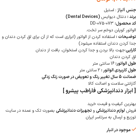
جنس آلیاژ
: استیل
برند :
دنتال دیوایس
(Dental Devices)
کد محصول:
DD-075-073
الواتور کوپلن دوخم سر تخت.
توضیحات :
استفاده کردن از الواتور (ابزاری است که از آن برای لق کردن دندان و
جدا کردن دندان استفاده میشود)
کارایی
:جهت بالا بردن و جدا کردن استخوان، بافت از دندان
لق کردن دندان
طول الواتور:
16 سانتی متر
طول کاربردی الواتور :
2 سانتی متر
ضمانت 5 سال تغییر رنگ و تعویض در صورت زنگ زدگی
گارانتی سلامت و اصالت کالا
[ ابزار دندانپزشکی فاراطب پیشرو ]
بهترین کیفیت و قیمت خرید
فروش
لوازم دندانپزشکی
و
تجهیزات دندانپزشکی
بصورت تک و عمده در سایت
توزیع و ارسال به سرتاسر ایران
موجود در انبار