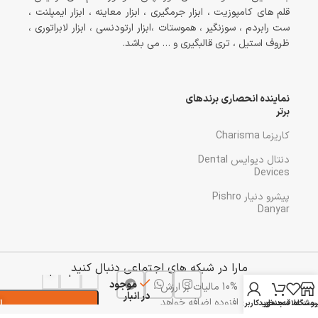
قلم های کامپوزیت ، ابزار جرمگیری ، ابزار معاینه ، ابزار ایمپلنت ،
ست رابردم ، سوزنگیر ، هموستات ،ابزار ارتودنسی ، ابزار لابراتوری ،
ظروف استیل ، تری قالبگیری و … می باشد.
نماینده انحصاری برندهای
برتر
کاریزما Charisma
دنتال دیوایس Dental
Devices
پیشرو دنیار Pishro
Danyar
الواتور
1,425,000
تومان
کوپلن
مارا در شبکه های اجتماعی دنبال کنید
+
-
دوخم
موجود
10% مالیات بر ارزش
سر
در انبار
افزوده اضافه خواهد
تخت
ا
روشگاه
ست علاقه‌مندی
سبد خرید
حساب کاربری من
دنتال