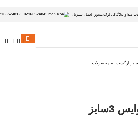
2166574812
-
02166574845
ات متداول
بلاگ
کاتالوگ
دستور العمل استریل
بازگشت به محصولات
 3سایز