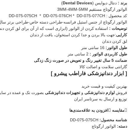
برند :
دنتال دیوایس (
Dental Devices
)
الواتور ارگوتاچ مستقیم 3MM-4MM-5MM
کد محصول : DD-075-075CH * DD-075-076CH * DD-075-077CH
الواتور ارگوتاچ از جنس استیل فرانسه-طراحی دسته خاص-طراحی برتر سال 020
توضیحات :
استفاده کردن از الواتور (ابزاری است که از آن برای لق کردن دند
کارایی
:جهت بالا بردن و جدا کردن استخوان، بافت از دندان
لق کردن دندان
طول الواتور:
16 سانتی متر
طول کاربردی الواتور :
2 سانتی متر
ضمانت 5 سال تغییر رنگ و تعویض در صورت زنگ زدگی
گارانتی سلامت و اصالت کالا
[ ابزار دندانپزشکی فاراطب پیشرو ]
بهترین کیفیت و قیمت خرید
فروش
لوازم دندانپزشکی
و
تجهیزات دندانپزشکی
بصورت تک و عمده در سای
توزیع و ارسال به سرتاسر ایران
مقایسه
افزودن به علاقه‌مندی‌ها
شناسه محصول:
DD-075-075CH
دسته:
الواتور ارگوتاچ