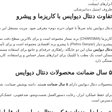
ابزارهای ایمپلنت
ظروف استیل دندانپزشکی
تفاوت دنتال دیوایس با کاریزما و پیشرو
دنتال دیوایس نباید صرفاً با عنوان «برند دوم» معرفی شود. مزیت مستقل این ب
کاریزما (CHARISMA)
برند ممتاز مجموعه است و برای بالاترین سطح دقت سا
پیشرو دنیار (Pishro Danyar) یا پیشرو
برند اقتصادی مجموعه است و برای تأمین
دنتال دیوایس
میان این دو جایگاه، راهکاری حرفه‌ای و جامع برای استفاده مستم
ممکن است یک مطب یا کلینیک برای ابزارهای بسیار حساس و پراستفاده، کاریزما 
بستگی دارد.
۵ سال ضمانت محصولات دنتال دیوایس
محصولات دنتال دیوایس دارای
۵ سال ضمانت
هستند. دامنه پوشش ضمانت، شرای
برای حفظ عملکرد ابزار، رعایت دستورالعمل شست‌وشو، ضدعفونی، خشک‌کرد
دسترس است.