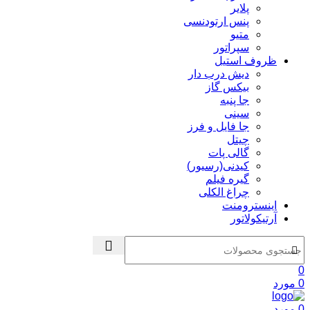
پلایر
پنس ارتودنسی
متیو
سپراتور
ظروف استیل
دیش درب دار
بیکس گاز
جا پنبه
سینی
جا فایل و فرز
چیتل
گالی پات
کیدنی(رسیور)
گیره فیلم
چراغ الکلی
اینسترومنت
آرتیکولاتور
0
0
مورد
0
مورد