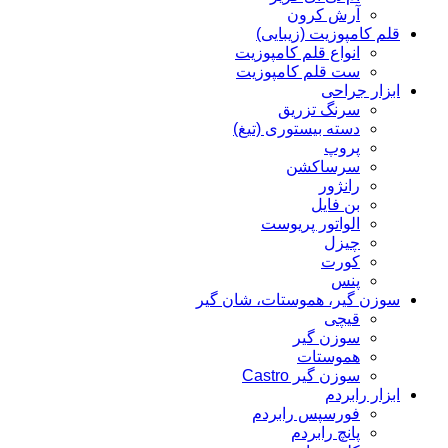
آرش کرون
قلم کامپوزیت (زیبایی)
انواع قلم کامپوزیت
ست قلم کامپوزیت
ابزار جراحی
سرنگ تزریق
دسته بیستوری (تیغ)
پروپ
سرساکشن
رانژور
بن فایل
الواتور پریوست
چیزل
کورت
پنس
سوزن گیر، هموستات، شان گیر
قیچی
سوزن گیر
هموستات
سوزن گیر Castro
ابزار رابردم
فورسپس رابردم
پانچ رابردم