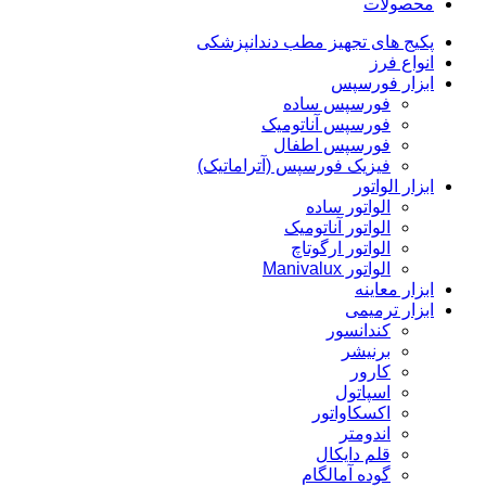
محصولات
پکیج های تجهیز مطب دندانپزشکی
انواع فرز
ابزار فورسپس
فورسپس ساده
فورسپس آناتومیک
فورسپس اطفال
فیزیک فورسپس (آتراماتیک)
ابزار الواتور
الواتور ساده
الواتور آناتومیک
الواتور ارگوتاچ
الواتور Manivalux
ابزار معاینه
ابزار ترمیمی
کندانسور
برنیشر
کارور
اسپاتول
اکسکاواتور
اندومتر
قلم دایکال
گوده آمالگام