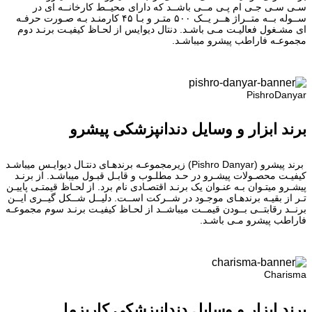
سـی سـی جـی ام پـی مــی باشــد که دارای محیــط کارخانــه ای در
ســوله بــه متــراژ هــر یــک ۵۰۰ متـر و بـا ۴۵ کارمنـد بـه صـورت حرفـه
ای مشـغول فعالیـت مـی باشـد. دنتال دیوایس از لحـاظ کیفیـت برنـد دوم
مجموعـه فاراطب پیشرو میباشـد.
PishroDanyar
برند ابزار و وسایل دندانپزشکی پیشرو
برند پیشرو (Pishro Danyar) زیرمجموعـه برندهـای دنتـال دیوایـس میباشـد
کیفیـت محصـولات پیشـرو در حـد مطلـوب و قابـل قبـول میباشـد. از برنـد
پیشـرو میتـوان بـه عنـوان یک برنـد اقتصـادی نام برد. از لحـاظ قیمتـی پاییـن
تـر از بقیـه برندهـای موجـود در شــرکت اســت. دلیــل شــکل گیــری ایــن
برنــد رقابتــی بــودن قیمــت میباشــد از لحـاظ کیفیـت برنـد سوم مجموعـه
فاراطب پیشرو مـی باشـد.
Charisma
برند ابزار و وسایل دندانپزشکی کاریزما