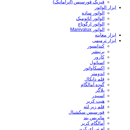
فیزیک فورسپس (آتراماتیک)
ابزار الواتور
الواتور ساده
الواتور آناتومیک
الواتور ارگوتاچ
الواتور Manivalux
ابزار معاینه
ابزار ترمیمی
کندانسور
برنیشر
کارور
اسپاتول
اکسکاواتور
اندومتر
قلم دایکال
گوده آمالگام
پلاگر
اسپیدر
هیت کریر
قلم زیر لثه
فورسپس سکشنال
ماتریس بند
آمالگام کریر
ام تی ای کریر