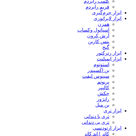
کلمپ رابردم
فریم رابردم
ابزار جرم‌گیری
ابزار لابراتوری
همزن
اسپاتول وکساب
آرش کرون
پنس کاربن
گیج
ابزار رترکتور
ابزار ایمپلنت
استوتوم
بن اکسپندر
سینوس لیفت
پریوتم
کالیپر
چکش
رانژور
بن میل
ابزار تری
تری با دندانی
تری بی دندانی
ابزار ارتودنسی
کاتر | اند کاتر