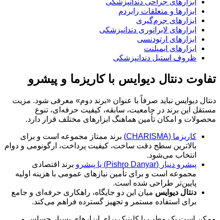
ابزارهای جراحی دندانپزشکی
ابزارها و متعلقات رابردم
ابزارهای جرم‌گیری
ابزارهای لابراتوری دندانپزشکی
ابزارهای ارتودنسی
ابزارهای ایمپلنت
ظروف استیل دندانپزشکی
تفاوت دنتال دیوایس با کاریزما و پیشرو
دنتال دیوایس نباید صرفاً با عنوان «برند دوم» معرفی شود. مزیت
مستقل این برند در جامعیت، سابقه، کیفیت حرفه‌ای، تنوع
محصولات و امکان تأمین هماهنگ ابزارهای مختلف قرار دارد.
کاریزما (CHARISMA)
برند ممتاز مجموعه است و برای
بالاترین سطح دقت ساخت، کیفیت پرداخت، ارگونومی و دوام
انتخاب می‌شود.
پیشرو دنیار (Pishro Danyar) یا پیشرو
برند اقتصادی
مجموعه است و برای تأمین نیازهای عمومی با هزینه اولیه
پایین‌تر طراحی شده است.
دنتال دیوایس
میان این دو جایگاه، راهکاری حرفه‌ای و جامع
برای استفاده مستمر و تجهیز گسترده فراهم می‌کند.
ممکن است یک مطب یا کلینیک برای ابزارهای بسیار حساس و