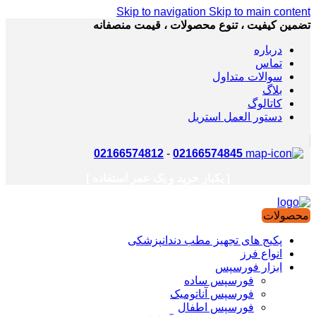
Skip to navigation
Skip to main content
تضمین کیفیت ، تنوع محصولات ، قیمت منصفانه
درباره
تماس
سوالات متداول
بلاگ
کاتالوگ
دستور العمل استریل
02166574812
-
02166574845
[ یکبار خرید و یک عمر استفاده ]
محصولات
پکیج های تجهیز مطب دندانپزشکی
انواع فرز
ابزار فورسپس
فورسپس ساده
فورسپس آناتومیک
فورسپس اطفال