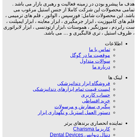
هدف ما پیشرو بودن در زمینه فعالیت و رهبری بازار می باشد .
تمامی محصولات این شرکت کاملا از جنس استیل مرغوب می
باشد. این محصولات شامل: فورسپس ، الواتور ، قلم های ترمیمی ،
قلم های کامپوزیت ، ابزار جرمگیری ، ابزار معاینه ، ابزار ایمپلنت ،
ست رابردم ، سوزنگیر ، هموستات ،ابزار ارتودنسی ، ابزار لابراتوری
، ظروف استیل ، تری قالبگیری و … می باشد.
اطلاعات
تماس با ما
موقعیت ما در گوگل
سوالات متداول
درباره ما
لینک ها
فروشگاه ابزار دندانپزشکی
لیست قیمت تمام ابزارهای دندانپزشکی
حساب کاربری
خرید اقساطی
پیگیری سفارش و مرسولات
دستور العمل استریل و نگهداری ابزار
نماینده انحصاری برندهای برتر
کاریزما Charisma
دنتال دیوایس Dental Devices