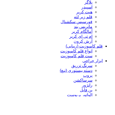
پلاگر
اسپیدر
هیت کریر
قلم زیر لثه
فورسپس سکشنال
ماتریس بند
آمالگام کریر
ام تی ای کریر
آرش کرون
قلم کامپوزیت (زیبایی)
انواع قلم کامپوزیت
ست قلم کامپوزیت
ابزار جراحی
سرنگ تزریق
دسته بیستوری (تیغ)
پروپ
سرساکشن
رانژور
بن فایل
الواتور پریوست
چیزل
کورت
پنس
سوزن گیر، هموستات، شان گیر