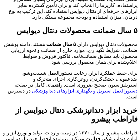
پراستفاده، کاریزما را انتخاب کند و برای تأمین گسترده سایر
ابزارهای حرفه‌ای از دنتال دیوایس استفاده کند. این ترکیب به نوع
درمان، میزان استفاده و بودجه مجموعه بستگی دارد.
۵ سال ضمانت محصولات دنتال دیوایس
محصولات دنتال دیوایس دارای
۵ سال ضمانت
هستند. دامنه پوشش
ضمانت، شرایط نگهداری، موارد خارج از ضمانت و نحوه ارزیابی
محصول باید مطابق ضمانت‌نامه، فاکتور فروش و ضوابط
اعلام‌شده برای همان محصول بررسی شود.
برای حفظ عملکرد ابزار، رعایت دستورالعمل شست‌وشو،
ضدعفونی، خشک‌کردن، روغن‌کاری اجزای متحرک و
استریلیزاسیون صحیح ضروری است. راهنمای کامل در صفحه
دستورالعمل استریل و نگهداری ابزارهای دندانپزشکی
در دسترس
است.
خرید ابزار دندانپزشکی دنتال دیوایس از
فاراطب پیشرو
فاراطب پیشرو از سال ۱۳۷۰ در زمینه واردات، تولید و توزیع ابزار و
لوازم دندانپزشکی فعالیت می‌کند و نماینده انحصاری دنتال دیوایس