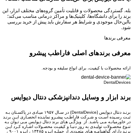
بله. گستردگی محصولات و قابلیت تأمین گروه‌های مختلف ابزار، این
برند را برای دانشگاه‌ها، کلینیک‌ها و مراکز درمانی مناسب می‌کند؛
بااین‌حال موجودی و شرایط هر سفارش باید پیش از خرید بررسی
شود.
معرفی برند‌ها
معرفی برندهای اصلی فاراطب پیشرو
ارائه محصولات با کیفیت، برای انواع سلیقه و بودجه.
DentalDevices
برند ابزار و وسایل دندانپزشکی دنتال دیوایس
برنـد دنتال دیوایس (ِDentalDevice) در سـال ۱۹۵۷ میـادی در پاکسـتان بـه
ثبـت رسـیده اسـت و شـرکت فاراطـب پیشـرو نماینـده انحصـاری ایـن برنـد
در خاورمیانـه مـی باشـد. از ویژگـی هـای برند دنتال دیوایس مـی تـوان بـه
تنـوع محصـولات تولیـدی به روز دنیـا و کیفیـت محصـولات اشـاره کـرد ایـن
برنـد دارای گواهینامـه هـای متعـددی از جملـه ایـزو ۱۳۴۸۵ ، ایـزو ۹۰۰۱ ،