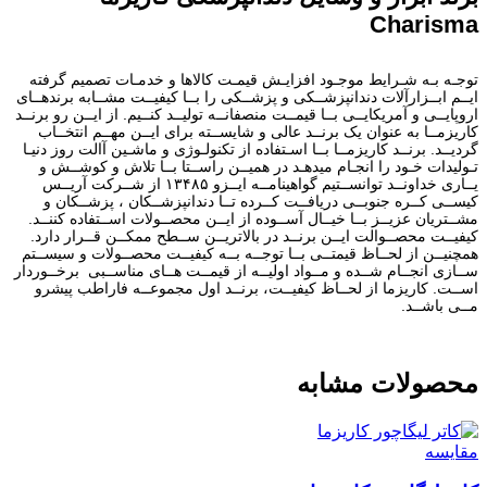
Charisma
توجـه بـه شـرایط موجـود افزایـش قیمـت کالاها و خدمـات تصمیم گرفته
ایــم ابــزارآلات دندانپزشــکی و پزشــکی را بــا کیفیــت مشــابه برندهــای
اروپایــی و آمریکایــی بــا قیمــت منصفانــه تولیــد کنــیم. از ایــن رو برنــد
کاریزمــا به عنوان یک برنــد عالی و شایســته برای ایــن مهــم انتخــاب
گردیــد. برنــد کاریزمــا بــا اسـتفاده از تکنولـوژی و ماشـین آالت روز دنیـا
تـولیدات خـود را انجـام میدهـد در همیــن راســتا بــا تلاش و کوشــش و
یــاری خداونــد توانســتیم گواهینامــه ایــزو ۱۳۴۸۵ از شــرکت آریــس
کیســی کــره جنوبــی دریافــت کــرده تــا دندانپزشــکان ، پزشــکان و
مشــتریان عزیــز بــا خیــال آســوده از ایــن محصــولات اســتفاده کننــد.
کیفیــت محصــوالت ایــن برنــد در بالاتریــن ســطح ممکــن قــرار دارد.
همچنیــن از لحــاظ قیمتــی بــا توجــه بــه کیفیــت محصــولات و سیســتم
ســازی انجــام شــده و مــواد اولیــه از قیمــت هــای مناســبی برخــوردار
اســت. کاریزما از لحــاظ کیفیــت، برنــد اول مجموعــه فاراطب پیشرو
مــی باشــد.
محصولات مشابه
مقایسه