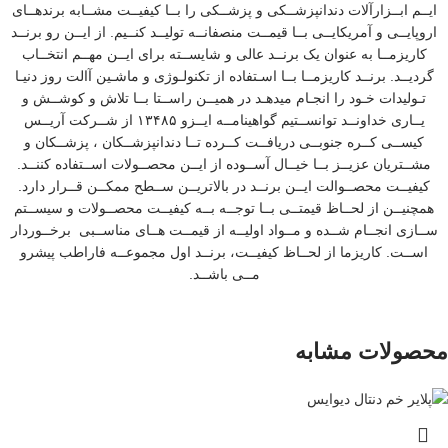
ایــم ابــزارآلات دندانپزشــکی و پزشــکی را بــا کیفیــت مشــابه برندهــای
اروپایــی و آمریکایــی بــا قیمــت منصفانــه تولیــد کنــیم. از ایــن رو برنــد
کاریزمــا به عنوان یک برنــد عالی و شایســته برای ایــن مهــم انتخــاب
گردیــد. برنــد کاریزمــا بــا اسـتفاده از تکنولـوژی و ماشـین آالت روز دنیـا
تـولیدات خـود را انجـام میدهـد در همیــن راســتا بــا تلاش و کوشــش و
یــاری خداونــد توانســتیم گواهینامــه ایــزو ۱۳۴۸۵ از شــرکت آریــس
کیســی کــره جنوبــی دریافــت کــرده تــا دندانپزشــکان ، پزشــکان و
مشــتریان عزیــز بــا خیــال آســوده از ایــن محصــولات اســتفاده کننــد.
کیفیــت محصــوالت ایــن برنــد در بالاتریــن ســطح ممکــن قــرار دارد.
همچنیــن از لحــاظ قیمتــی بــا توجــه بــه کیفیــت محصــولات و سیســتم
ســازی انجــام شــده و مــواد اولیــه از قیمــت هــای مناســبی برخــوردار
اســت. کاریزما از لحــاظ کیفیــت، برنــد اول مجموعــه فاراطب پیشرو
مــی باشــد.
محصولات مشابه