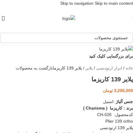
Skip to navigation
Skip to main content
[ یکبار خرید و یک عمر استفاده ]
برای بزرگنمایی کلیک کنید
خانه
/
ابزار ارتودنسی
/
پلایر
/
پلایر 139 کاریزما
بازگشت به محصولات
پلایر 139 کاریزما
3,250,000
تومان
جنس آلیاژ
:استیل
برند : کاریزما ( Charisma )
کدمحصول: CH-026
Plier 139 ortho
پلایر 139 ارتودنسی