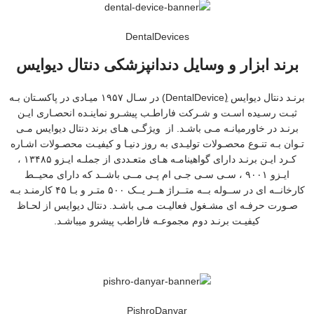
DentalDevices
برند ابزار و وسایل دندانپزشکی دنتال دیوایس
برنـد دنتال دیوایس (ِDentalDevice) در سـال ۱۹۵۷ میـادی در پاکسـتان بـه
ثبـت رسـیده اسـت و شـرکت فاراطـب پیشـرو نماینـده انحصـاری ایـن
برنـد در خاورمیانـه مـی باشـد. از ویژگـی هـای برند دنتال دیوایس مـی
تـوان بـه تنـوع محصـولات تولیـدی به روز دنیـا و کیفیـت محصـولات اشـاره
کـرد ایـن برنـد دارای گواهینامـه هـای متعـددی از جملـه ایـزو ۱۳۴۸۵ ،
ایـزو ۹۰۰۱ ، سـی سـی جـی ام پـی مــی باشــد که دارای محیــط
کارخانــه ای در ســوله بــه متــراژ هــر یــک ۵۰۰ متـر و بـا ۴۵ کارمنـد بـه
صـورت حرفـه ای مشـغول فعالیـت مـی باشـد. دنتال دیوایس از لحـاظ
کیفیـت برنـد دوم مجموعـه فاراطب پیشرو میباشـد.
PishroDanyar