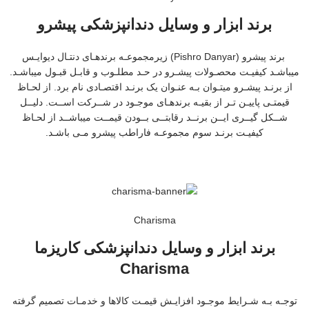
برند ابزار و وسایل دندانپزشکی پیشرو
برند پیشرو (Pishro Danyar) زیرمجموعـه برندهـای دنتـال دیوایـس
میباشـد کیفیـت محصـولات پیشـرو در حـد مطلـوب و قابـل قبـول میباشـد.
از برنـد پیشـرو میتـوان بـه عنـوان یک برنـد اقتصـادی نام برد. از لحـاظ
قیمتـی پاییـن تـر از بقیـه برندهـای موجـود در شــرکت اســت. دلیــل
شــکل گیــری ایــن برنــد رقابتــی بــودن قیمــت میباشــد از لحـاظ
کیفیـت برنـد سوم مجموعـه فاراطب پیشرو مـی باشـد.
Charisma
برند ابزار و وسایل دندانپزشکی کاریزما
Charisma
توجـه بـه شـرایط موجـود افزایـش قیمـت کالاها و خدمـات تصمیم گرفته