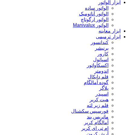
ابزار الواتور
الواتور ساده
الواتور آناتومیک
الواتور ارگوتاچ
الواتور Manivalux
ابزار معاینه
ابزار ترمیمی
کندانسور
برنیشر
کارور
اسپاتول
اکسکاواتور
اندومتر
قلم دایکال
گوده آمالگام
پلاگر
اسپیدر
هیت کریر
قلم زیر لثه
فورسپس سکشنال
ماتریس بند
آمالگام کریر
ام تی ای کریر
آرش کرون