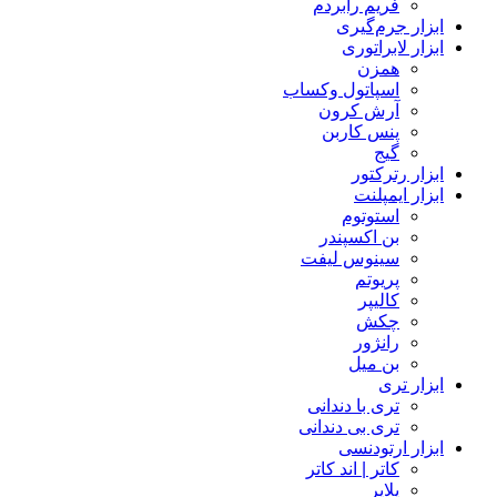
فریم رابردم
ابزار جرم‌گیری
ابزار لابراتوری
همزن
اسپاتول وکساب
آرش کرون
پنس کاربن
گیج
ابزار رترکتور
ابزار ایمپلنت
استوتوم
بن اکسپندر
سینوس لیفت
پریوتم
کالیپر
چکش
رانژور
بن میل
ابزار تری
تری با دندانی
تری بی دندانی
ابزار ارتودنسی
کاتر | اند کاتر
پلایر