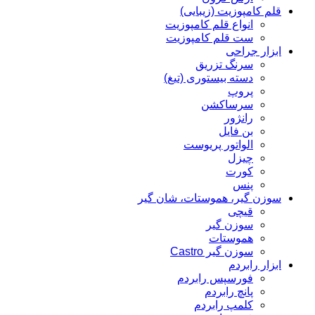
قلم کامپوزیت (زیبایی)
انواع قلم کامپوزیت
ست قلم کامپوزیت
ابزار جراحی
سرنگ تزریق
دسته بیستوری (تیغ)
پروپ
سرساکشن
رانژور
بن فایل
الواتور پریوست
چیزل
کورت
پنس
سوزن گیر، هموستات، شان گیر
قیچی
سوزن گیر
هموستات
سوزن گیر Castro
ابزار رابردم
فورسپس رابردم
پانچ رابردم
کلمپ رابردم