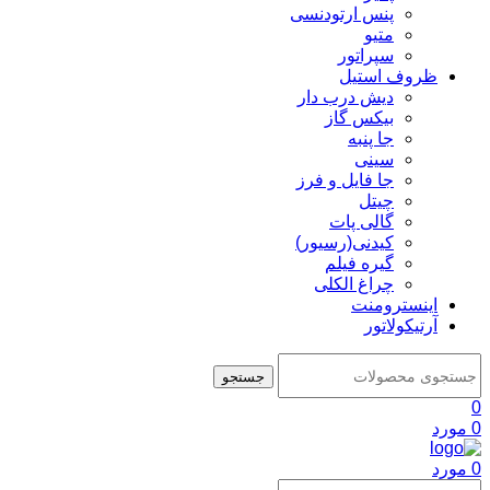
پنس ارتودنسی
متیو
سپراتور
ظروف استیل
دیش درب دار
بیکس گاز
جا پنبه
سینی
جا فایل و فرز
چیتل
گالی پات
کیدنی(رسیور)
گیره فیلم
چراغ الکلی
اینسترومنت
آرتیکولاتور
جستجو
0
0
مورد
0
مورد