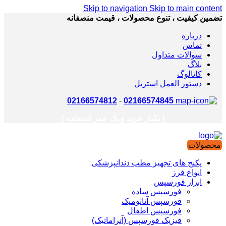
Skip to navigation
Skip to main content
تضمین کیفیت ، تنوع محصولات ، قیمت منصفانه
درباره
تماس
سوالات متداول
بلاگ
کاتالوگ
دستور العمل استریل
02166574812
-
02166574845
[ یکبار خرید و یک عمر استفاده ]
محصولات
پکیج های تجهیز مطب دندانپزشکی
انواع فرز
ابزار فورسپس
فورسپس ساده
فورسپس آناتومیک
فورسپس اطفال
فیزیک فورسپس (آتراماتیک)