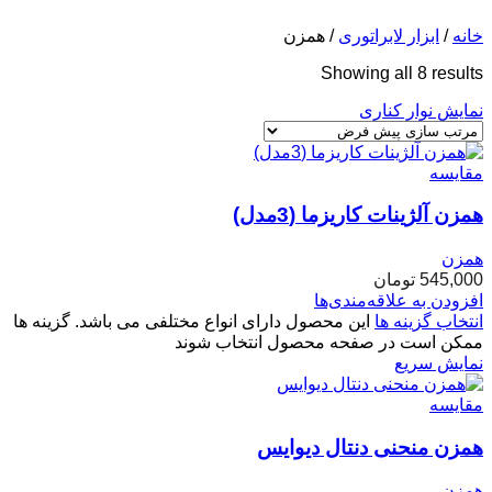
خانه
/
ابزار لابراتوری
/
همزن
Showing all 8 results
نمایش نوار کناری
مقایسه
همزن آلژینات کاریزما (3مدل)
همزن
545,000
تومان
افزودن به علاقه‌مندی‌ها
انتخاب گزینه ها
این محصول دارای انواع مختلفی می باشد. گزینه ها
ممکن است در صفحه محصول انتخاب شوند
نمایش سریع
مقایسه
همزن منحنی دنتال دیوایس
همزن