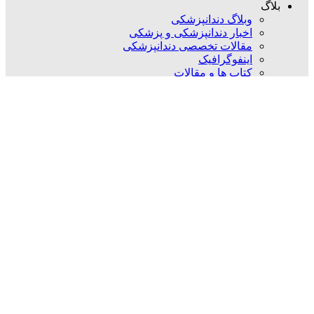
بلاگ
وبلاگ دندانپزشکی
اخبار دندانپزشکی و پزشکی
مقالات تخصصی دندانپزشکی
اینفوگرافیک
کتاب ها و مقالات
مارا در شبکه های اجتماعی دنبال کنید
FaraTebPishro
2022
کلیه حقوق مادی و معنوی سایت متعلق به فاراطب پیشرو می باشد
و هرگونه بهره برداری بدون اجازه نامه کتبی از مطالب سایت پیگرد
قانونی به همراه خواهد داشت.
[ طراحی سایت :
زانمو
]
ضمانت 1-5 ساله و خدمات پس از فروش
بستن
منوی اصلی