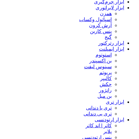
ابزار جرم‌گیری
ابزار لابراتوری
همزن
اسپاتول وکساب
آرش کرون
پنس کاربن
گیج
ابزار رترکتور
ابزار ایمپلنت
استوتوم
بن اکسپندر
سینوس لیفت
پریوتم
کالیپر
چکش
رانژور
بن میل
ابزار تری
تری با دندانی
تری بی دندانی
ابزار ارتودنسی
کاتر | اند کاتر
پلایر
پنس ارتودنسی