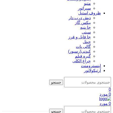
متیو
سپراتور
ظروف استیل
دیش درب دار
بیکس گاز
جا پنبه
سینی
جا فایل و فرز
چیتل
گالی پات
کیدنی(رسیور)
گیره فیلم
چراغ الکلی
اینسترومنت
آرتیکولاتور
جستجو
0
0
مورد
0
مورد
جستجو