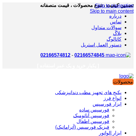
تضمین کیفیت ، تنوع محصولات ، قیمت منصفانه
Skip to navigation
Skip to main content
درباره
تماس
سوالات متداول
بلاگ
کاتالوگ
دستور العمل استریل
02166574812
-
02166574845
[ یکبار خرید و یک عمر استفاده ]
محصولات
پکیج های تجهیز مطب دندانپزشکی
انواع فرز
ابزار فورسپس
فورسپس ساده
فورسپس آناتومیک
فورسپس اطفال
فیزیک فورسپس (آتراماتیک)
ابزار الواتور