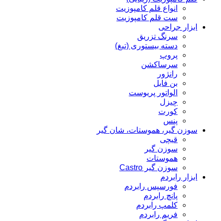
انواع قلم کامپوزیت
ست قلم کامپوزیت
ابزار جراحی
سرنگ تزریق
دسته بیستوری (تیغ)
پروپ
سرساکشن
رانژور
بن فایل
الواتور پریوست
چیزل
کورت
پنس
سوزن گیر، هموستات، شان گیر
قیچی
سوزن گیر
هموستات
سوزن گیر Castro
ابزار رابردم
فورسپس رابردم
پانچ رابردم
کلمپ رابردم
فریم رابردم