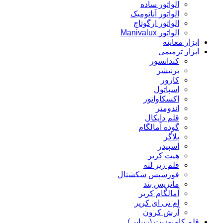
الواتور ساده
الواتور آناتومیک
الواتور ارگوتاچ
الواتور Manivalux
ابزار معاینه
ابزار ترمیمی
کندانسور
برنیشر
کارور
اسپاتول
اکسکاواتور
اندومتر
قلم دایکال
گوده آمالگام
پلاگر
اسپیدر
هیت کریر
قلم زیر لثه
فورسپس سکشنال
ماتریس بند
آمالگام کریر
ام تی ای کریر
آرش کرون
قلم کامپوزیت (زیبایی)