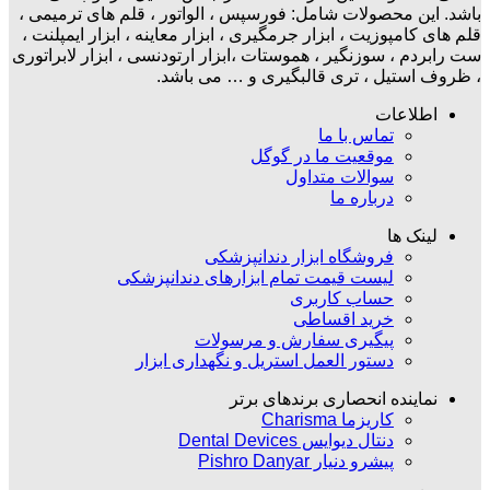
باشد. این محصولات شامل: فورسپس ، الواتور ، قلم های ترمیمی ،
قلم های کامپوزیت ، ابزار جرمگیری ، ابزار معاینه ، ابزار ایمپلنت ،
ست رابردم ، سوزنگیر ، هموستات ،ابزار ارتودنسی ، ابزار لابراتوری
، ظروف استیل ، تری قالبگیری و … می باشد.
اطلاعات
تماس با ما
موقعیت ما در گوگل
سوالات متداول
درباره ما
لینک ها
فروشگاه ابزار دندانپزشکی
لیست قیمت تمام ابزارهای دندانپزشکی
حساب کاربری
خرید اقساطی
پیگیری سفارش و مرسولات
دستور العمل استریل و نگهداری ابزار
نماینده انحصاری برندهای برتر
کاریزما Charisma
دنتال دیوایس Dental Devices
پیشرو دنیار Pishro Danyar