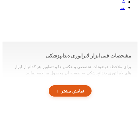
4
→
مشخصات فنی ابزار لابراتوری دندانپزشکی
برای ملاحظه توضیحات تخصصی و عکس ها و تصاویر هر کدام از ابزار
های لابراتوری دندانپزشکی به صفحه آن محصول مراجعه نمایید.
انواع ابزار لابراتوری و کاربرد هر یک
نمایش بیشتر
در لابراتورها برای قالب‌گیری دندان و ساخت پروتزهای دندانی به
ابزارآلاتی همچون چاقو گچ، انبر گچ، پنس پیچی، پی کی توماس، همزن،
اسپاتول وکساب، آرش کرون، پنس کاربن و گیج نیاز است. هر کدام از
این ابزارها عملکرد خاصی در فرایندهای لابراتوری دارند.
انبر گچ‌ چیست و چه کاربردی در لابراتوری دارد؟
انبر گچ یکی از تجهیزات موردنیاز برای انجام برخی اصلاحات در