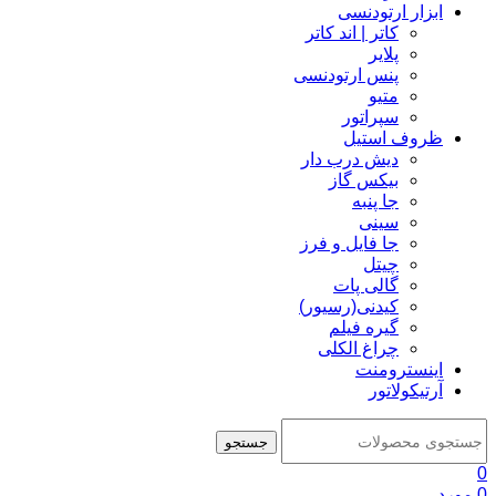
ابزار ارتودنسی
کاتر | اند کاتر
پلایر
پنس ارتودنسی
متیو
سپراتور
ظروف استیل
دیش درب دار
بیکس گاز
جا پنبه
سینی
جا فایل و فرز
چیتل
گالی پات
کیدنی(رسیور)
گیره فیلم
چراغ الکلی
اینسترومنت
آرتیکولاتور
جستجو
0
0
مورد