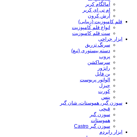
آمالگام کریر
ام تی ای کریر
آرش کرون
قلم کامپوزیت (زیبایی)
انواع قلم کامپوزیت
ست قلم کامپوزیت
ابزار جراحی
سرنگ تزریق
دسته بیستوری (تیغ)
پروپ
سرساکشن
رانژور
بن فایل
الواتور پریوست
چیزل
کورت
پنس
سوزن گیر، هموستات، شان گیر
قیچی
سوزن گیر
هموستات
سوزن گیر Castro
ابزار رابردم