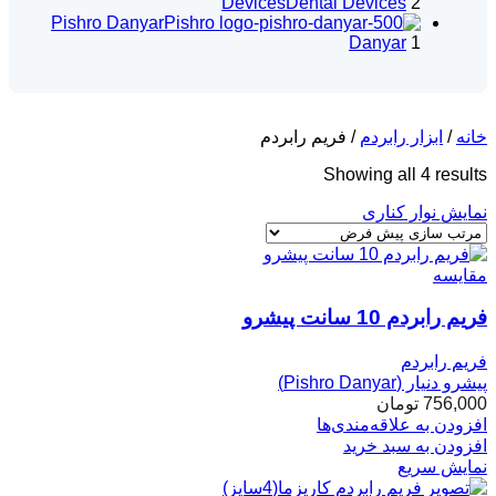
Devices
Dental Devices
2
Pishro Danyar
Pishro
Danyar
1
خانه
/
ابزار رابردم
/
فریم رابردم
Showing all 4 results
نمایش نوار کناری
مقایسه
فریم رابردم 10 سانت پیشرو
فریم رابردم
پیشرو دنیار (Pishro Danyar)
756,000
تومان
افزودن به علاقه‌مندی‌ها
افزودن به سبد خرید
نمایش سریع