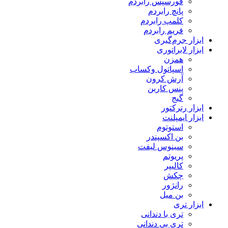
فورسپس رابردم
پانچ رابردم
کلمپ رابردم
فریم رابردم
ابزار جرم‌گیری
ابزار لابراتوری
همزن
اسپاتول وکساب
آرش کرون
پنس کاربن
گیج
ابزار رترکتور
ابزار ایمپلنت
استوتوم
بن اکسپندر
سینوس لیفت
پریوتم
کالیپر
چکش
رانژور
بن میل
ابزار تری
تری با دندانی
تری بی دندانی