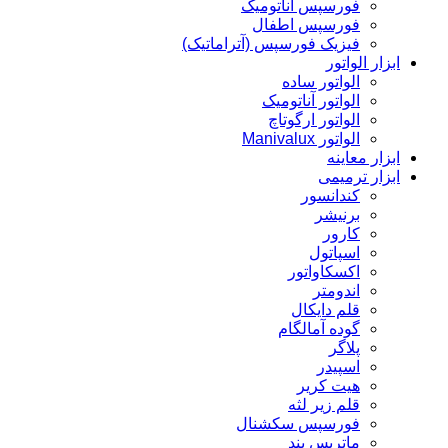
فورسپس آناتومیک
فورسپس اطفال
فیزیک فورسپس (آتراماتیک)
ابزار الواتور
الواتور ساده
الواتور آناتومیک
الواتور ارگوتاچ
الواتور Manivalux
ابزار معاینه
ابزار ترمیمی
کندانسور
برنیشر
کارور
اسپاتول
اکسکاواتور
اندومتر
قلم دایکال
گوده آمالگام
پلاگر
اسپیدر
هیت کریر
قلم زیر لثه
فورسپس سکشنال
ماتریس بند