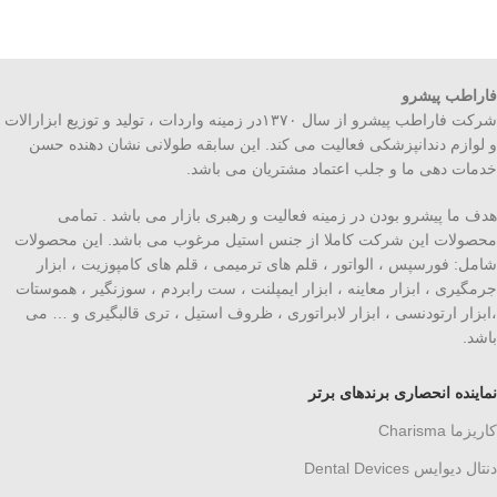
فاراطب پیشرو
شرکت فاراطب پیشرو از سال ۱۳۷۰در زمینه واردات ، تولید و توزیع ابزارالات
و لوازم دندانپزشکی فعالیت می کند. این سابقه طولانی نشان دهنده حسن
خدمات دهی ما و جلب اعتماد مشتریان می باشد.
هدف ما پیشرو بودن در زمینه فعالیت و رهبری بازار می باشد . تمامی
محصولات این شرکت کاملا از جنس استیل مرغوب می باشد. این محصولات
شامل: فورسپس ، الواتور ، قلم های ترمیمی ، قلم های کامپوزیت ، ابزار
جرمگیری ، ابزار معاینه ، ابزار ایمپلنت ، ست رابردم ، سوزنگیر ، هموستات
،ابزار ارتودنسی ، ابزار لابراتوری ، ظروف استیل ، تری قالبگیری و … می
باشد.
نماینده انحصاری برندهای برتر
کاریزما Charisma
دنتال دیوایس Dental Devices