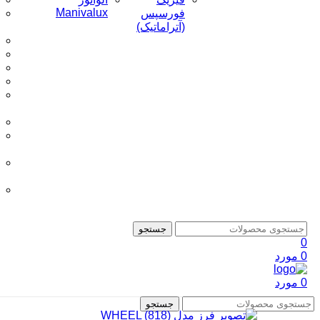
Manivalux
فورسپس
(آتراماتیک)
جستجو
0
0
مورد
0
مورد
جستجو