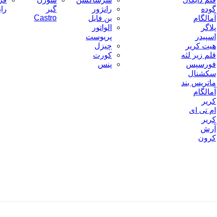
گوده
رانژور
گیر
را
Castro
آمالگام
بن فایل
پلاگر
الواتور
اسپیدر
پریوست
هیت کریر
چیزل
قلم زیر لثه
کورت
فورسپس
پنس
سکشنال
ماتریس بند
آمالگام
کریر
ام تی ای
کریر
آرش
کرون