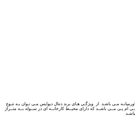
ی ایـن برنـد در خاورمیانـه مـی باشـد. از ویژگـی هـای برند دنتال دیوایس مـی تـوان بـه تنـوع
ـت محصـولات اشـاره کـرد ایـن برنـد دارای گواهینامـه هـای متعـددی از جملـه ایـزو ۱۳۴۸۵ ، ایـزو ۹۰۰۱ ، سـی سـی جـی ام پـی مــی باشــد که دارای محیــط کارخانــه ای در ســوله بــه متــراژ