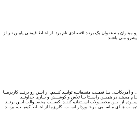
 پیشـرو میتـوان بـه عنـوان یک برنـد اقتصـادی نام برد. از لحـاظ قیمتـی پاییـن تـر از
پیشرو مـی باشـد.
ریکایــی بــا قیمــت منصفانــه تولیــد کنــیم. از ایــن رو برنــد کاریزمــا
نجـام میدهـد در همیــن راســتا بــا تلاش و کوشــش و یــاری خداونــد
بــا خیــال آســوده از ایــن محصــولات اســتفاده کننــد. کیفیــت محصــوالت ایــن برنــد
قیمــت هــای مناســبی برخــوردار اســت. کاریزما از لحــاظ کیفیــت، برنــد