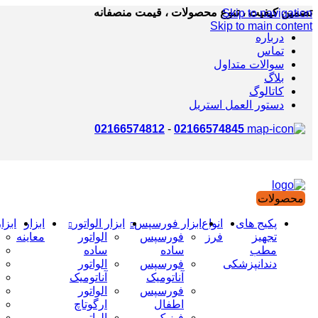
تضمین کیفیت ، تنوع محصولات ، قیمت منصفانه
Skip to navigation
Skip to main content
درباره
تماس
سوالات متداول
بلاگ
کاتالوگ
دستور العمل استریل
02166574812
-
02166574845
محصولات
پکیج های
انواع
ابزار فورسپس
ابزار الواتور
ابزار
ابزا
تجهیز
فرز
فورسپس
الواتور
معاینه
مطب
ساده
ساده
دندانپزشکی
فورسپس
الواتور
آناتومیک
آناتومیک
فورسپس
الواتور
اطفال
ارگوتاچ
فیزیک
الواتور