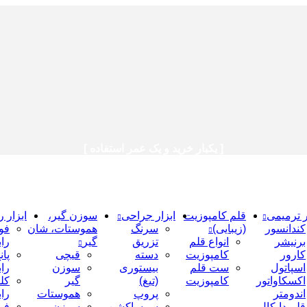
[ یکبار خرید و یک عمر استفاده ]
ر ترمیمی
قلم کامپوزیت
ابزار جراحی
سوزن گیر،
ابزار ر
کندانسور
(زیبایی)
سرنگ
هموستات، شان
فو
برنیشر
انواع قلم
تزریق
گیر
را
کارور
کامپوزیت
دسته
قیچی
پان
اسپاتول
ست قلم
بیستوری
سوزن
را
اکسکاواتور
کامپوزیت
(تیغ)
گیر
کل
اندومتر
پروپ
هموستات
را
قلم دایکال
سرساکشن
سوزن
فر