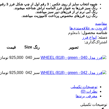
شیوه انتخاب سایز از روی عکس : 3 رقم اول از چپ شکل فرز 3 رقم بعدی سایز فرز
رنگ سبز فرزها به عنوان فرز الماسه تراش شناخته میشوند.
رنگ آبی نرم تر از فرزهای دور سبز میباشند.
رنگ زرد فرزهای مخصوص پرداخت کامپوزیت میباشند.
مقایسه
افزودن به علاقه‌مندی‌ها
شناسه محصول:
نامعلوم
دسته:
انواع فرز
اشتراک‌گذاری:
Size
تصویر
رنگ
قیمت
سبز
040
925,000
تومان
سبز
042
925,000
تومان
توضیحات تکمیلی
نظرات (0)
معرفی برند‌ها
توضیحات تکمیلی