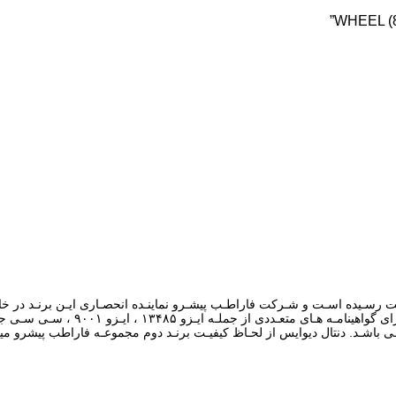
D) در سـال ۱۹۵۷ میـادی در پاکسـتان بـه ثبـت رسـیده اسـت و شـرکت فاراطـب پیشـرو نماینـده انحصـار
محصـولات تولیـدی به روز دنیـا و کیفی