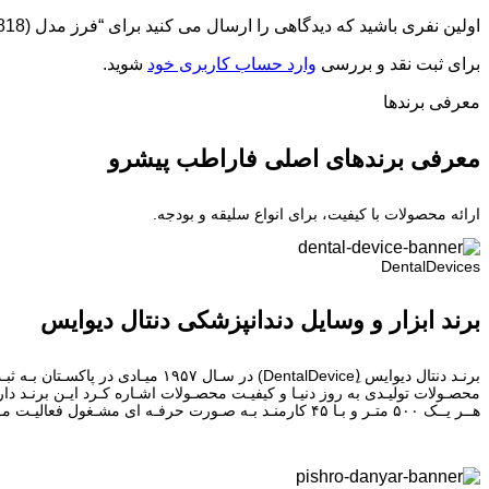
اولین نفری باشید که دیدگاهی را ارسال می کنید برای “فرز مدل WHEEL (818)”
برای ثبت نقد و بررسی
وارد حساب کاربری خود
شوید.
معرفی برند‌ها
معرفی برندهای اصلی فاراطب پیشرو
ارائه محصولات با کیفیت، برای انواع سلیقه و بودجه.
DentalDevices
برند ابزار و وسایل دندانپزشکی دنتال دیوایس
برنـد دنتال دیوایس (ِentalDevice
هــر یــک ۵۰۰ متـر و بـا ۴۵ کارمنـد بـه صـورت حرفـه ای مشـغول فعالیـت مـی باشـد. دنتال دیوایس از لحـاظ کیفیـت برنـد دوم مجموعـه فاراطب پیشرو میباشـد.