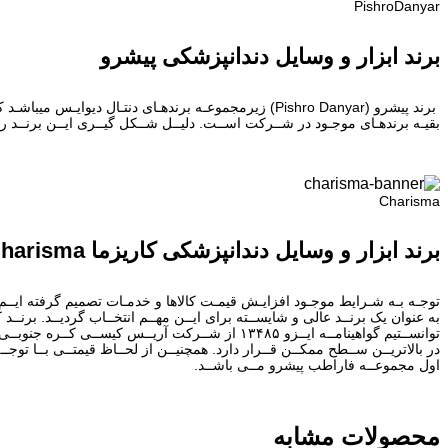
PishroDanyar
برند ابزار و وسایل دندانپزشکی پیشرو
برند پیشرو (Pishro Danyar) زیرمجموعـه برندهـای دنتـال
بقیـه برندهـای موجـود در شــرکت اســت. دلیــل شــکل گیــری ایــن برنــد 
Charisma
برند ابزار و وسایل دندانپزشکی کاریزما Charisma
توجـه بـه شـرایط موجـود افزایـش قیمـت کالاها و خدمـات تصمیم گرفته ایــم ابــز
به عنوان یک برنــد عالی و شایســته برای ایــن مهــم انتخــاب گردیــد. برنــد ک
توانســتیم گواهینامــه ایــزو ۱۳۴۸۵ از شــرکت آری
در بالاتریــن ســطح ممکــن قــرار دارد. همچنیــن از لحــاظ قیمتــی بــا توجـ
اول مجموعــه فاراطب پیشرو مــی باشــد.
محصولات مشابه