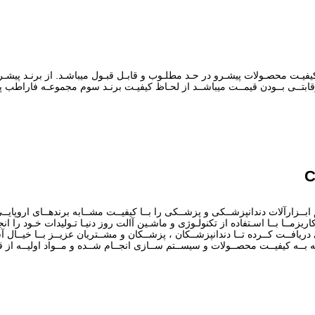
 دیوایـس میباشـد کیفیـت محصـولات پیشـرو در حـد مطلـوب و قابـل قبـول میباشـد. از برنـد
رقابتــی بــودن قیمــت میباشــد از لحـاظ کیفیـت برنـد سوم مجموعـه فاراطب 
ارآلات دندانپزشــکی و پزشــکی را بــا کیفیــت مشــابه برندهــای اروپایــی و آم
اریزمــا بــا اسـتفاده از تکنولـوژی و ماشـین آالت روز دنیـا تـولیدات خـود را ا
ــس کیســی کــره جنوبــی دریافــت کــرده تــا دندانپزشــکان ، پزشــکان و مشــتریان عزیــز 
ـه بــه کیفیــت محصــولات و سیســتم ســازی انجــام شــده و مــواد اولیــه از 