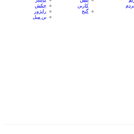
بردم
کاربن
چکش
گیج
رانژور
بن میل