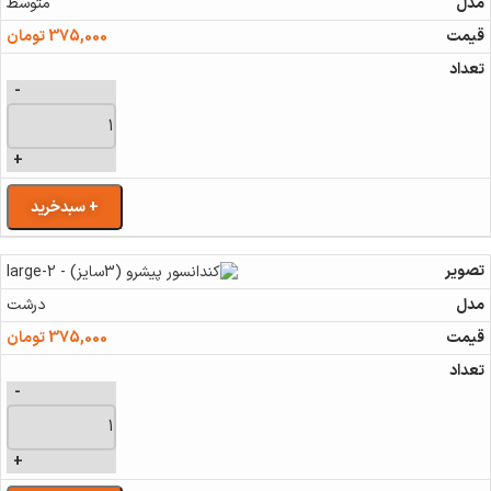
متوسط
375,000
تومان
-
+
+ سبدخرید
درشت
375,000
تومان
-
+