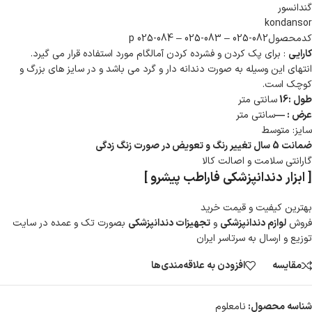
گندانسور
kondansor
کدمحصول082-025 – 083-025 – 084-025 p
کارایی
: برای پک کردن و فشرده کردن آمالگام مورد استفاده قرار می گیرد.
انتهای این وسیله به صورت دندانه دار و گرد می باشد و در سایز های بزرگ و
کوچک است.
طول :16
سانتی متر
عرض : —
سانتی متر
سایز: متوسط
ضمانت 5 سال تغییر رنگ و تعویض در صورت زنگ زدگی
گارانتی سلامت و اصالت کالا
[ ابزار دندانپزشکی فاراطب پیشرو ]
بهترین کیفیت و قیمت خرید
فروش
لوازم دندانپزشکی
و
تجهیزات دندانپزشکی
بصورت تک و عمده در سایت
توزیع و ارسال به سرتاسر ایران
مقایسه
افزودن به علاقه‌مندی‌ها
شناسه محصول:
نامعلوم